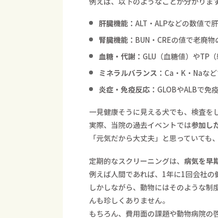
例えば、以下のようなことが分かりま
肝臓機能：
ALT・ALPなどの数値
腎臓機能：
BUN・CREの値で老廃
血糖・代謝：
GLU（血糖値）やTP
ミネラルバランス：
Ca・K・Naな
炎症・免疫反応：
GLOBやALBで
一見健康そうに見える犬でも、検査を
実際、当院の過去イベントでは
参加し
「元気だから大丈夫」と思っていても
定期的なスクリーニングは、
病気を早
例えば人間であれば、1年に1回会社の
しかしながら、動物にはそのような制度
んも珍しくありません。
もちろん、費用面の課題や動物病院の