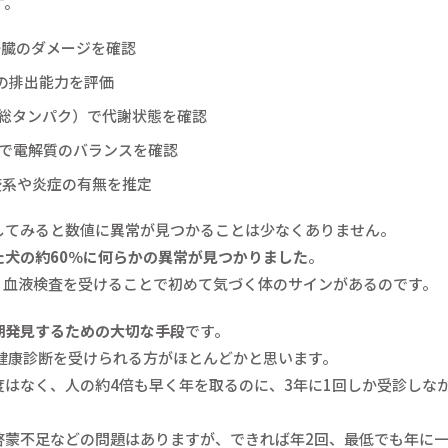
す。
で肝臓のダメージを確認
物の排出能力を評価
（総タンパク）で代謝状態を確認
どで電解質のバランスを確認
免疫系や炎症の有無を推定
してみると数値に異常が見つかることは少なくありません。
た犬の約60％に何らかの異常が見つかりました
。
、血液検査を受けることで初めて気づく体のサインがあるのです。
期発見するための大切な手段
です。
健康診断を受けられる方がほとんどかと思います。
はなく、人の約4倍も早く年を取るのに、3年に1回しか受診しな
啓蒙不足などの問題はありますが、できれば年2回、最低でも年に