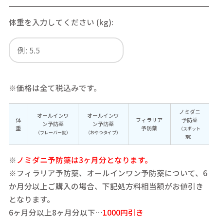
体重を入力してください (kg):
※価格は全て税込みです。
ノミダニ
オールインワ
オールインワ
体
フィラリア
予防薬
ン予防薬
ン予防薬
重
予防薬
（スポット
（フレーバー錠）
（おやつタイプ）
剤）
※
ノミダニ予防薬は3ヶ月分となります。
※フィラリア予防薬、オールインワン予防薬について、6
か月分以上ご購入の場合、下記処方料相当額がお値引き
となります。
6ヶ月分以上8ヶ月分以下…
1000円引き