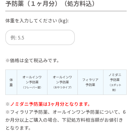
予防薬（１ヶ月分）（処方料込）
体重を入力してください (kg):
※価格は全て税込みです。
ノミダニ
オールインワ
オールインワ
体
フィラリア
予防薬
ン予防薬
ン予防薬
重
予防薬
（スポット
（フレーバー錠）
（おやつタイプ）
剤）
※
ノミダニ予防薬は3ヶ月分となります。
※フィラリア予防薬、オールインワン予防薬について、6
か月分以上ご購入の場合、下記処方料相当額がお値引き
となります。