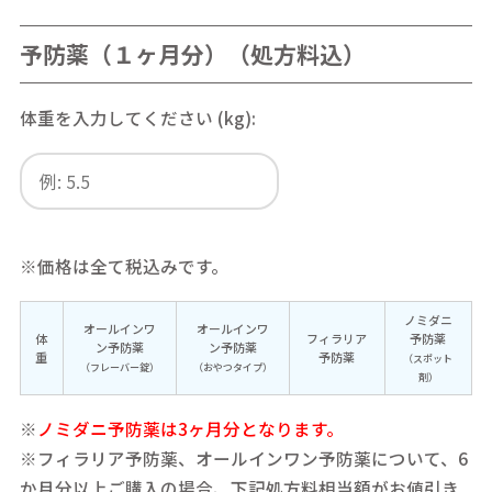
予防薬（１ヶ月分）（処方料込）
体重を入力してください (kg):
※価格は全て税込みです。
ノミダニ
オールインワ
オールインワ
体
フィラリア
予防薬
ン予防薬
ン予防薬
重
予防薬
（スポット
（フレーバー錠）
（おやつタイプ）
剤）
※
ノミダニ予防薬は3ヶ月分となります。
※フィラリア予防薬、オールインワン予防薬について、6
か月分以上ご購入の場合、下記処方料相当額がお値引き