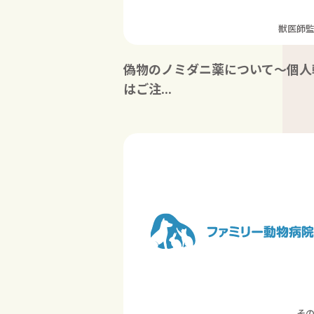
獣医師
偽物のノミダニ薬について～個人
はご注...
そ